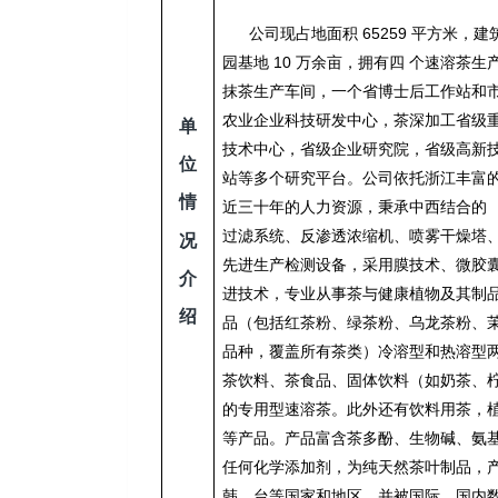
公司现占地面积 65259 平方米，建
园基地 10 万余亩，拥有四 个速溶茶
抹茶生产车间，一个省博士后工作站和
农业企业科技研发中心，茶深加工省级
单
技术中心，省级企业研究院，省级高新
位
站等多个研究平台。公司依托浙江丰富
情
近三十年的人力资源，秉承中西结合的
过滤系统、反渗透浓缩机、喷雾干燥塔
况
先进生产检测设备，采用膜技术、微胶囊
介
进技术，专业从事茶与健康植物及其制
绍
品（包括红茶粉、绿茶粉、乌龙茶粉、
品种，覆盖所有茶类）冷溶型和热溶型
茶饮料、茶食品、固体饮料（如奶茶、
的专用型速溶茶。此外还有饮料用茶，
等产品。产品富含茶多酚、生物碱、氨
任何化学添加剂，为纯天然茶叶制品，
韩、台等国家和地区，并被国际、国内