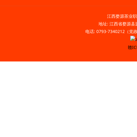
江西婺源茶业职业
地址: 江西省婺源县源
电话: 0793-7340212（
赣IC