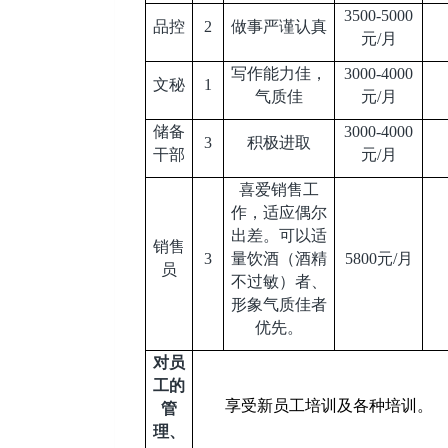
3500-5000
品控
2
做事严谨认真
元/月
写作能力佳，
3000-4000
文秘
1
气质佳
元/月
储备
3000-4000
3
积极进取
干部
元/月
喜爱销售工
作，适应偶尔
出差。可以适
销售
3
量饮酒（酒精
5800
元/月
员
不过敏）者、
形象气质佳者
优先。
对员
工的
享受新员工培训及各种培训。
管
理、