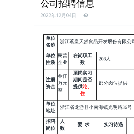
公司招聘信息
2022年12月04日
单位
浙江茗皇天然食品开发股份有限公
名称
单位
民营
在岗职工
208
人
性质
企业
数
顶岗实习
叁仟
注册
期间是否
万元
部分岗位提供
资金
提供
吃、
整
住
单位
浙江省龙游县小南海镇光明路36号
地址
招聘
人
要 求
实习待遇
岗位
数