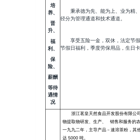
培
秉承
德为先、能为上、业为精
养、
径分为管理通道和技术通道。
晋
升、
享受五险一金，双休，法定节
福
节假日福利，季度劳保用品，生日
利、
保
险、
薪酬
等待
遇情
况
浙江茗皇天然食品开发股份有限公
物提取物研发、生产、 销售和服务的
一九九二年，主导产品－速溶茶粉，其
达 5000 吨。