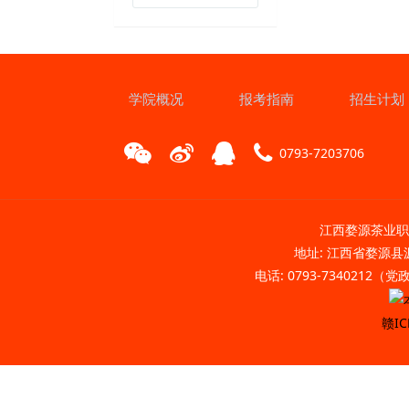
学院概况
报考指南
招生计划
0793-7203706
江西婺源茶业职业
地址: 江西省婺源县源
电话: 0793-7340212（
赣IC