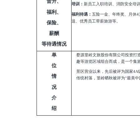
晋升、
培训：
新员工入职培训、消防安全培
福利、
福利待遇：
五险一金、年终奖、
月休
送、优秀员工带薪旅游等。
保险、
薪酬
等待遇情况
单
婺源篁岭文旅股份有限公司投资打
趣等游览区域组合而成，是一个集
位
景区营业以来，先后被评为国家4
情
传统村落，篁岭晒秋被评为“最美中
况
介
绍