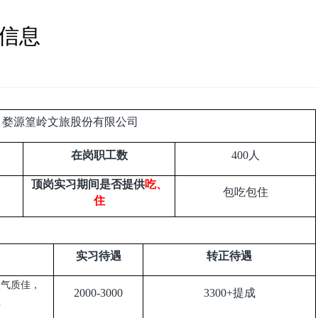
聘信息
婺源篁岭文旅股份有限公司
在岗职工数
400
人
顶岗实习期间是否提供
吃、
包吃包住
住
实习待遇
转正待遇
象气质佳，
2000-3000
3300+
提成
班