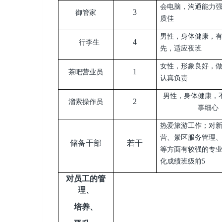
会电脑，沟通能力
3
御管家
质佳
男性，身体健康，
4
行李生
先，适应夜班
女性，形象良好，
1
茶吧营业员
认真负责
男性，身体健康，
2
溜索操作员
事细心
热爱旅游工作；对
营、景区服务管理
储备干部
若干
等方面有较强的专
化成绩班级前5
对员工的管
理、
培养、