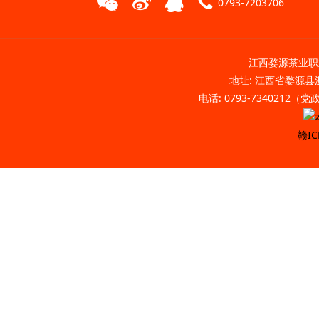
0793-7203706
江西婺源茶业职业
地址: 江西省婺源县源
电话: 0793-7340212（
赣IC