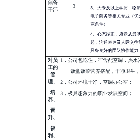
储备
3
3
、大专及以上学历，物
干部
电子商务等相关专业（优
宽条件）
4
、心态端正，愿意从最
起，沟通表达及人际交往
具备良好的团队协作能力
对员
1，
公司包吃住，宿舍配空调，热水
工的
饭堂饭菜营养搭配，干净卫生
管
理、
2，
公司环境干净，空调办公室；
培
3，
极具想象力的职业发展空间；
养、
晋
升、
福
利、