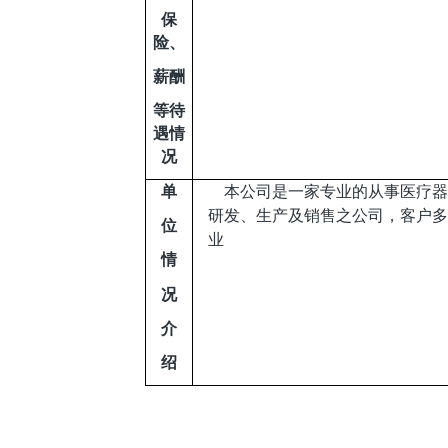
保
险、
薪酬
等待
遇情
况
单
本公司是一家专业的从事医疗器
研发、生产及销售之公司，客户
位
业
情
况
介
绍