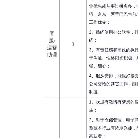
业优先或
从事过拼多多，
/
猫、京东、阿里巴巴售前
工作优先；
2
、熟练使用办公软件，
客
服/
练；
3
运营
3
、有责任感和高效的执
助理
于沟通、性格阳光积极、
强、细心；
4
、服从安排，能很好接
公司交给的其它工作，能
制度。
1
、欢迎有激情有梦想的
生；
2
、对于仓储管理，电子
塑技术行业有浓厚兴趣，
高薪者；