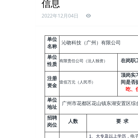
信息
2022年12月04日
单位
沁吻科技（广州）有限公司
名称
单位
在岗职
有限责任公司（法人独资）
性质
顶岗实
注册
间是否
壹佰万元（人民币）
资金
吃、
单位
广州市花都区花山镇东湖安置区综合
地址
招聘
人数
要 求
岗位
1
、大专及以上学历，
电