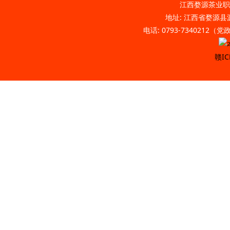
江西婺源茶业职业
地址: 江西省婺源县源
电话: 0793-7340212（
赣IC