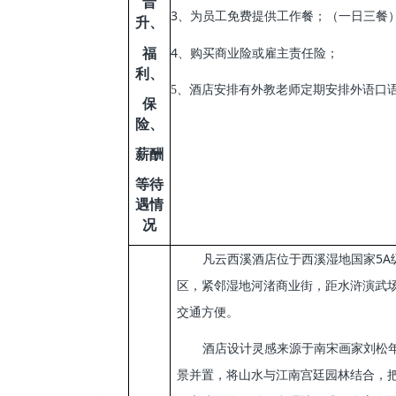
晋
3
、为员工免费提供工作餐；（一日三餐
升、
4
福
、
购买商业险或雇主责任险；
利、
5
、酒店安排有外教老师定期安排外语口
保
险、
薪酬
等待
遇情
况
5A
凡云西溪酒店位于西溪湿地国家
区，紧邻湿地河渚商业街，距水浒演武
交通方便。
酒店设计灵感来源于南宋画家刘松
景并置，将山水与江南宫廷园林结合，