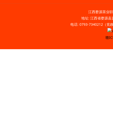
江西婺源茶业职业
地址: 江西省婺源县源
电话: 0793-7340212（
赣IC