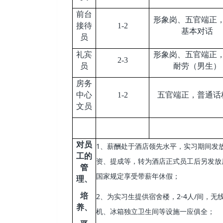
前台
形象岗、五官端正
接待
1-2
基本对话
员
礼宾
形象岗、五官端正
2-3
员
耐劳（男生）
房务
中心
1-2
五官端正，普通话
文员
对员
1
、薪酬处于酒店领先水平，实习期间发
工的
资、提成等，转为酒店正式员工后另发放
管
国家规定享受带薪年休假；
理、
培
2
2-4
/
、为实习生提供宿舍楼，
人
间，无
养、
机、冰箱独立卫生间等设施一应俱全；