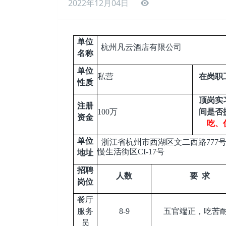
2022年12月04日
单位
杭州凡云酒店有限公司
名称
单位
私营
在岗职
性质
顶岗实
注册
100
万
间是否
资金
吃、
单位
浙江省杭州市西湖区文二西路777
慢生活街区CI-17号
地址
招聘
人数
要 求
岗位
餐厅
服务
8-9
五官端正，吃苦
员