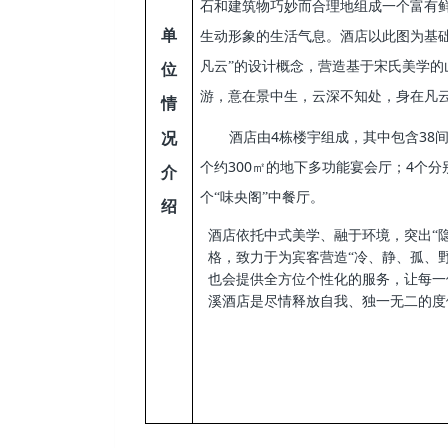
石和建筑物巧妙而合理地组成一个富有
单
生动形象的生活气息。酒店以此图为基础
凡云”的设计概念，营造基于宋氏美学的
位
游，意在景中生，云深不知处，身在凡
情
4
38
况
酒店由
栋楼宇组成，其中包含
300
4
个约
㎡的地下多功能宴会厅；
个分
介
个“味央阁”中餐厅。
绍
酒店依托中式美学、融于环境，突出“
格，致力于为宾客营造“冷、静、孤、
也会提供全方位个性化的服务，让每一
溪酒店是尽情释放自我、独一无二的度