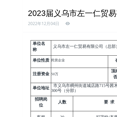
2023届义乌市左一仁贸
2022年12月04日
单位名
义乌市左一仁贸易有限公司（总部
称
单位性质
民营企业
顶
注册资金
50
万
市义乌市稠州街道城店路715号茜木
单位地址
300号（分部）
招聘岗
人数
要 求
位