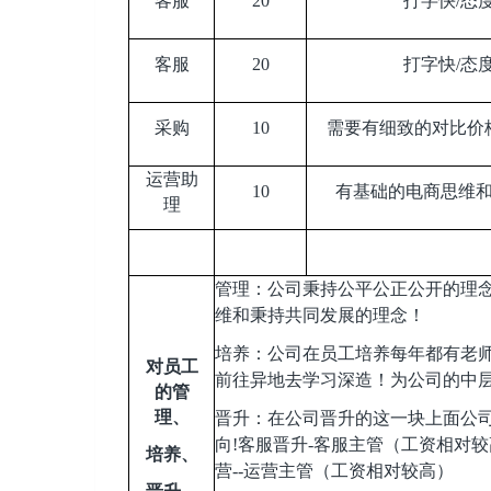
客服
20
打字快/态
客服
20
打字快/态
采购
10
需要有细致的对比价
运营助
10
有基础的电商思维
理
管理：公司秉持公平公正公开的理
维和秉持共同发展的理念！
培养：公司在员工培养每年都有老
对员工
前往异地去学习深造！为公司的中
的管
理、
晋升：在公司晋升的这一块上面公
向!客服晋升-客服主管（工资相对较
培养、
营--运营主管（工资相对较高）