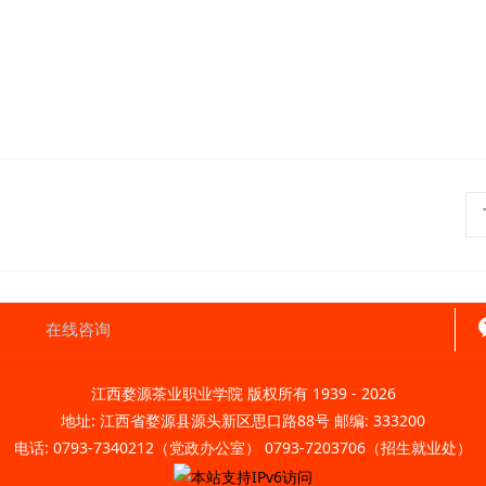
在线咨询
江西婺源茶业职业学院 版权所有 1939 -
2026
地址: 江西省婺源县源头新区思口路88号 邮编: 333200
电话: 0793-7340212（党政办公室） 0793-7203706（招生就业处）