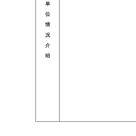
单
位
情
况
介
绍