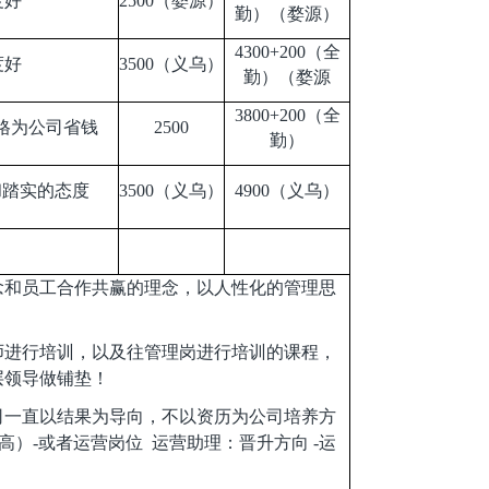
度好
2500
（婺源）
勤）（婺源）
4300+200
（全
度好
3500
（义乌）
勤）（婺源
3800+200
（全
格为公司省钱
2500
勤）
和踏实的态度
3500
（义乌）
4900
（义乌）
念和员工合作共赢的理念，以人性化的管理思
师进行培训，以及往管理岗进行培训的课程，
层领导做铺垫！
司一直以结果为导向，不以资历为公司培养方
高）-或者运营岗位 运营助理：晋升方向 -运