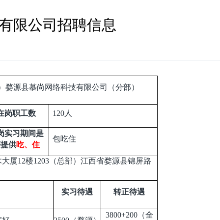
易有限公司招聘信息
）婺源县慕尚网络科技有限公司（分部）
在岗职工数
120
人
岗实习期间是
包吃住
否提供
吃、住
大厦12楼1203（总部）江西省婺源县锦屏路
实习待遇
转正待遇
3800+200
（全