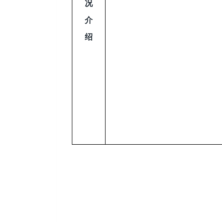
况
介
绍