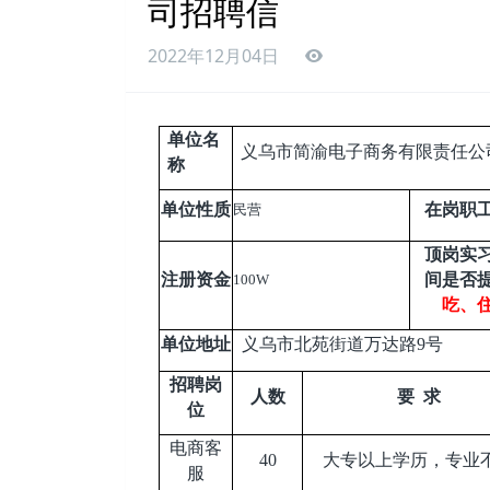
司招聘信
2022年12月04日
单位名
义乌市简渝电子商务有限责任公
称
单位性质
在岗职
民营
顶岗实
注册资金
间是否
100W
吃、
单位地址
义乌市北苑街道万达路9号
招聘岗
人数
要 求
位
电商客
40
大专以上学历，专业
服