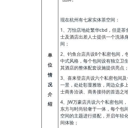
现在杭州有七家实体茶空间：
1
cbd
、万怡店地处繁华
，但是茶
士及酒店出差人士提供一个洗涤
间；
2
8
、钓鱼台店共设
个私密包间，
单
中式风格，每个包间设有独立卫
位
其酒店的整体配套设施提供亮点
情
3
、喜来登店共设六个私密包间及
况
一景，处处彰显雅致，周边众多
士商务洽谈、商务接待的首选之
介
4
JW
、
万豪店共设六个私密包间，
绍
东方与时尚轻奢于一体，每个包
空间的主题进行搭配，开启年轻
间体验；