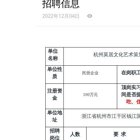
招聘信息
2022年12月04日
单位
杭州莫居文化艺术策
名称
单位性
在岗职
民营企业
质
顶岗实
注册资
间是否
100
万元
金
吃、
单位地
浙江省杭州市江干区钱江国
址
招聘
人数
要 求
岗位