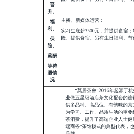
晋
升、
主播、新媒体运营：
福
利、
实习生底薪3500元，并提供食宿
险、提供食宿。另有生日福利、节
保
险、
薪酬
等待
遇情
况
2016
“莫居茶舍”
年起源于杭
业做五星级酒店茶文化配套的连
供多品种、高品位、有韵味的茶
为学习、工作、品质生活的重要
茶消费，提升了高端企业人士健
端商务”茶馆模式的典型代表，也
品牌。