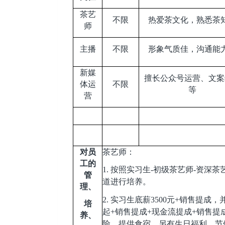
茶艺
不限
热爱茶文化，熟悉茶
师
主播
不限
形象气质佳，沟通能
新媒
擅长公众号运营、文案
体运
不限
等
营
对员
茶艺师：
工的
1.
按照实习生-初级茶艺师-资深茶艺
管
道进行培养。
理、
2.
实习生底薪3500元+销售提成，
培
起+销售提成+现金流提成+销售提
养、
险、提供食宿。另有生日福利、节