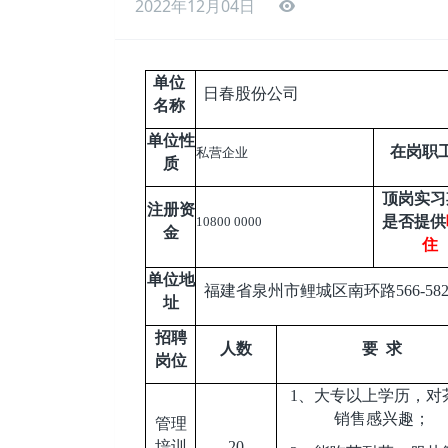
2022年12月04日
单位
日春股份公司
名称
单位性
在岗职
私营企业
质
顶岗实习
注册资
是否提供
10800 0000
金
住
单位地
福建省泉州市鲤城区南环路566-58
址
招聘
人数
要 求
岗位
1
、大专以上学历，对
销售感兴趣；
管理
培训
20