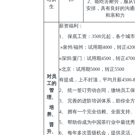
2
、能吃苦耐劳，服从
生
安排，具有良好的沟通
和亲和力
薪资福利：
1
、 保底工资：3500元起，各个
»
泉州/福州：试用期4000，转正420
»
深圳/厦门：试用期4500，转正4700
»
北京：试用期5000，转正5500
对员
有提成，上不封顶，平均月薪4500-8
工的
管
2
、 统一签订劳动合同，缴纳员工
理、
3
、 完善的进阶培训体系，助你全
培
4
、 拥有一个完全信赖、全面支持
养、
5
、 帮助你成为中国茶行业中最优秀
晋
升、
6
、 每年多次晋级机会，提供灵活