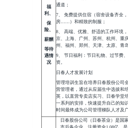
通道；
福
利、
7
、 免费提供住宿（宿舍设备齐全，有
房……）和精致的制服；
保
险、
8
、 高端、优雅、舒适的工作环境，
京、上海、广州、苏州、杭州、重
薪酬
州、福州、郑州、天津、太原、青
等待
9
、 节日福利：节日礼物、过节费
遇情
况
资。
日春人才发展计划
管理培训生旨在培养日春股份公司
营管理者，通过从应届生中选拔和
英，以直营专卖店实习、日春学堂
一系列的安排，快速提升自己的知识
时间最终成为公司管理梯队人才及
日春股份公司（日春茶业）是国
市后备企业，注册资金1.08亿，