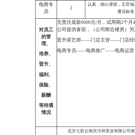
电商专
认真，细心谨慎，五官端
2
员
通话标准
无责任底薪6000元/月，试用期2个
公司提供食宿，（公司附近楼房）另
对员工
的管
晋升茶艺师——门店主管——门店经
理、
电商专员——电商推广——电商运营
培养、
晋升、
福利、
保险、
薪酬
等待遇
情况
北京七彩云南庆沣祥茶业有限公司隶属