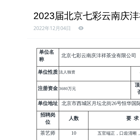
2023届北京七彩云南庆
2022年12月04日
单位名
北京七彩云南庆沣祥茶业有限公司
称
单位性质
法人独资
顶
注册资金
3680
万元
单位地址
北京市西城区月坛北街26号恒华国际
招聘岗
人数
要 求
位
茶艺师
10
五官端正，口齿清晰