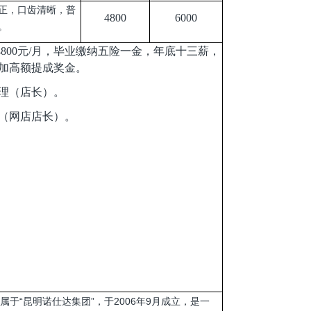
正，口齿清晰，普
4800
6000
。
月4800元/月，毕业缴纳五险一金，年底十三薪，
加高额提成奖金。
理（店长）。
（网店店长）。
于“昆明诺仕达集团”，于2006年9月成立，是一